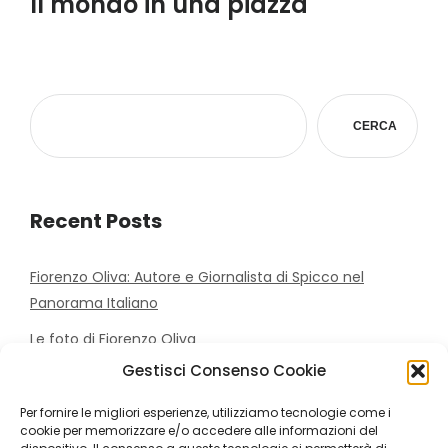
Il mondo in una piazza
CERCA
Recent Posts
Fiorenzo Oliva: Autore e Giornalista di Spicco nel
Panorama Italiano
Le foto di Fiorenzo Oliva
Gestisci Consenso Cookie
Editor, giornalista e scrittore
Il mondo in una piazza
Per fornire le migliori esperienze, utilizziamo tecnologie come i
cookie per memorizzare e/o accedere alle informazioni del