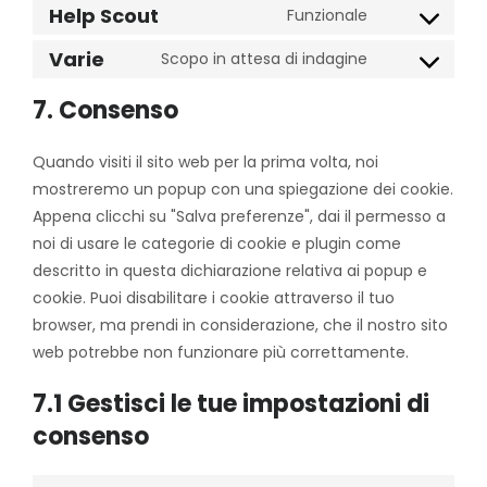
Help Scout
Funzionale
service
Consent
burst-
to
Varie
Scopo in attesa di indagine
statistics
Consent
service
to
help-
7. Consenso
service
scout
varie
Quando visiti il sito web per la prima volta, noi
mostreremo un popup con una spiegazione dei cookie.
Appena clicchi su "Salva preferenze", dai il permesso a
noi di usare le categorie di cookie e plugin come
descritto in questa dichiarazione relativa ai popup e
cookie. Puoi disabilitare i cookie attraverso il tuo
browser, ma prendi in considerazione, che il nostro sito
web potrebbe non funzionare più correttamente.
7.1 Gestisci le tue impostazioni di
consenso