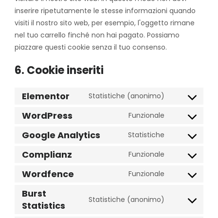
inserire ripetutamente le stesse informazioni quando
visiti il nostro sito web, per esempio, l'oggetto rimane
nel tuo carrello finché non hai pagato. Possiamo
piazzare questi cookie senza il tuo consenso.
6. Cookie inseriti
Elementor
Statistiche (anonimo)
Consent
to
WordPress
Funzionale
Consent
service
to
elementor
Google Analytics
Statistiche
Consent
service
to
wordpress
Complianz
Funzionale
Consent
service
to
google-
Wordfence
Funzionale
Consent
service
analytics
to
complianz
Burst
Statistiche (anonimo)
service
Consent
Statistics
wordfence
to